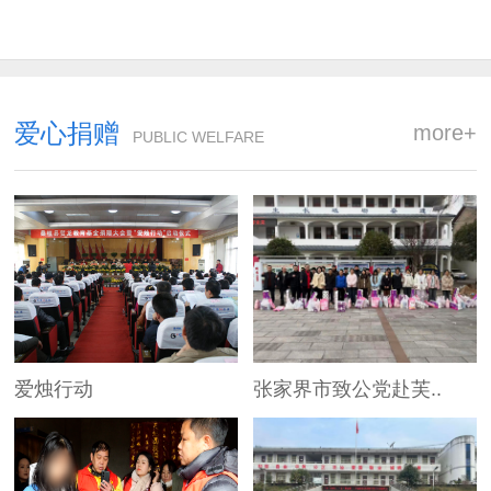
爱心捐赠
more+
PUBLIC WELFARE
爱烛行动
张家界市致公党赴芙..