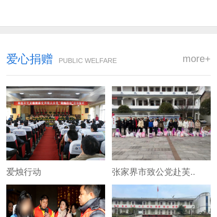
爱心捐赠
more+
PUBLIC WELFARE
爱烛行动
张家界市致公党赴芙..