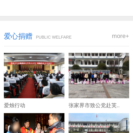
爱心捐赠
more+
PUBLIC WELFARE
爱烛行动
张家界市致公党赴芙..