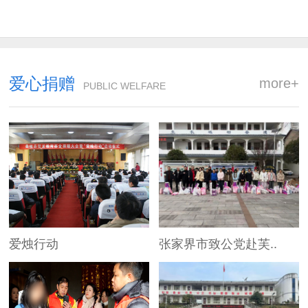
爱心捐赠
more+
PUBLIC WELFARE
爱烛行动
张家界市致公党赴芙..