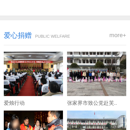
爱心捐赠
more+
PUBLIC WELFARE
爱烛行动
张家界市致公党赴芙..